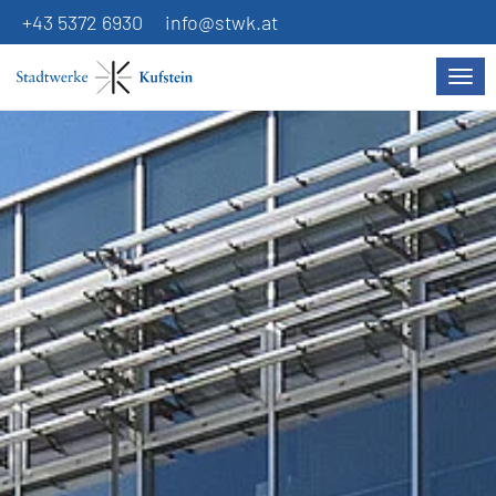
+43 5372 6930
info@stwk.at
Navi