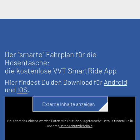
Der "smarte" Fahrplan für die
Hosentasche:
die kostenlose VVT SmartRide App
Hier findest Du den Download für
Android
und
IOS
.
Externe Inhalte anzeigen
Bei Start des Videos werden Daten mit Youtube ausgetauscht. Details finden Sie in
unserer
Datenschutzrichtlinie
.