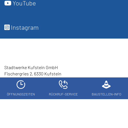
YouTube
Instagram
Stadtwerke Kufstein GmbH
Fischergries 2, 6330 Kufstein
+43 5372 6930
|
info
@
stwk.at
News
ÖFFNUNGSZEITEN
RÜCKRUF-SERVICE
BAUSTELLEN-INFO
Formulare
Team
Lehrlingsakademie