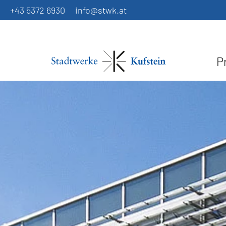
+43 5372 6930
info@stwk.at
P