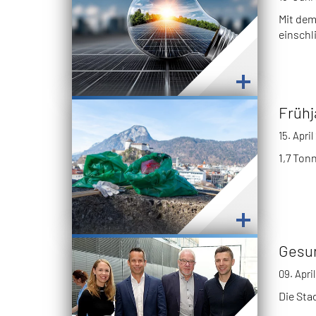
Mit dem
einschl
Frühj
15. Apri
1,7 Ton
Gesun
09. Apri
Die Sta