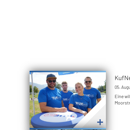
KufNe
05. Aug
Eine wi
Moorstr