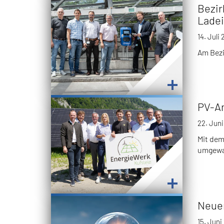
Bezir
Ladei
14. Juli
Am Bezi
PV-An
22. Jun
Mit dem
umgewa
Neuer
15. Juni