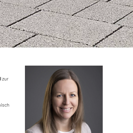
l
zur
nisch