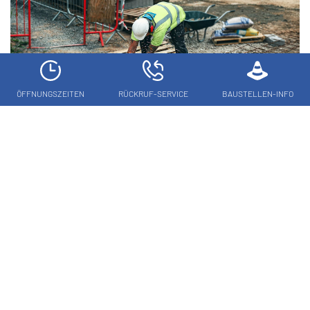
ÖFFNUNGSZEITEN
RÜCKRUF-SERVICE
BAUSTELLEN-INFO
Baustellen-Info
Immer gut informiert: Hier finden Sie aktuelle Updates zu
Bauprojekten, Netz-Erweiterungen und wichtigen Arbeiten
der Stadtwerke Kufstein.
Aktuelle Bauinfos abrufen