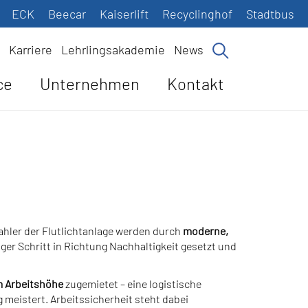
ECK
Beecar
Kaiserlift
Recyclinghof
Stadtbus
Karriere
Lehrlingsakademie
News
ce
Unternehmen
Kontakt
rahler der Flutlichtanlage werden durch
moderne,
ger Schritt in Richtung Nachhaltigkeit gesetzt und
 m Arbeitshöhe
zugemietet – eine logistische
meistert. Arbeitssicherheit steht dabei