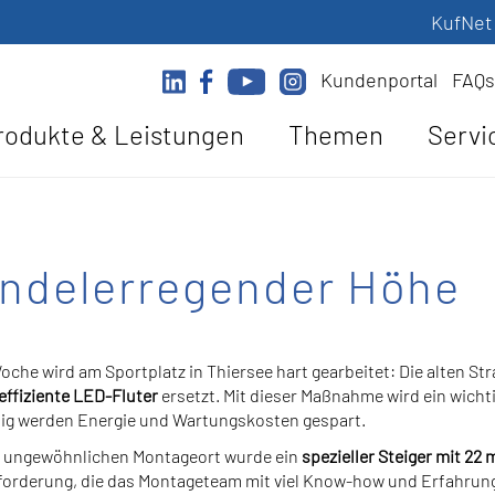
KufNet
Kundenportal
FAQs
rodukte & Leistungen
Themen
Servi
indelerregender Höhe
oche wird am Sportplatz in Thiersee hart gearbeitet: Die alten St
effiziente LED-Fluter
ersetzt. Mit dieser Maßnahme wird ein wichti
ig werden Energie und Wartungskosten gespart.
 ungewöhnlichen Montageort wurde ein
spezieller Steiger mit 22
orderung, die das Montageteam mit viel Know-how und Erfahrung 