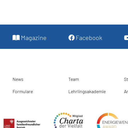
Magazine
Facebook
News
Team
S
Formulare
Lehrlingsakademie
A