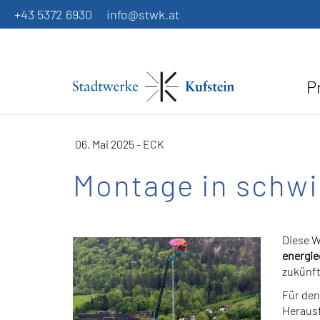
+43 5372 6930
info@stwk.at
P
06. Mai 2025 - ECK
Montage in schw
Diese W
energie
zukünft
Für den
Herausf