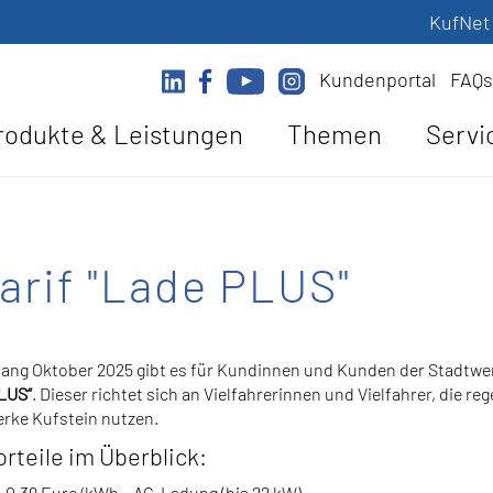
KufNet
Kundenportal
FAQs
rodukte & Leistungen
Themen
Servi
arif "Lade PLUS"
fang Oktober 2025 gibt es für Kundinnen und Kunden der Stadtwer
LUS“
. Dieser richtet sich an Vielfahrerinnen und Vielfahrer, die r
rke Kufstein nutzen.
orteile im Überblick:
0,39 Euro/kWh – AC-Ladung (bis 22 kW)