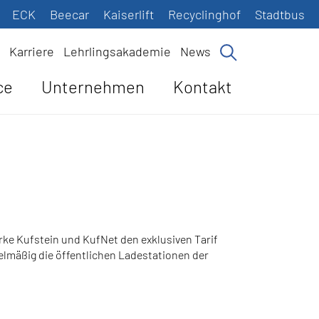
ECK
Beecar
Kaiserlift
Recyclinghof
Stadtbus
Karriere
Lehrlingsakademie
News
ce
Unternehmen
Kontakt
ke Kufstein und KufNet den exklusiven Tarif
egelmäßig die öffentlichen Ladestationen der