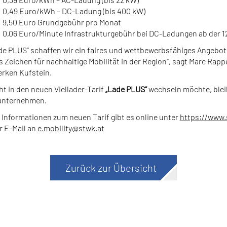
0,49 Euro/kWh – DC-Ladung (bis 400 kW)
9,50 Euro Grundgebühr pro Monat
0,06 Euro/Minute Infrastrukturgebühr bei DC-Ladungen ab der 12
ade PLUS“ schaffen wir ein faires und wettbewerbsfähiges Angebot
s Zeichen für nachhaltige Mobilität in der Region“, sagt Marc Rapp
rken Kufstein.
ht in den neuen Viellader-Tarif
„Lade PLUS“
wechseln möchte, blei
unternehmen.
 Informationen zum neuen Tarif gibt es online unter
https://www.
r E-Mail an
e.mobility
@
stwk.at
Zurück zur Übersicht