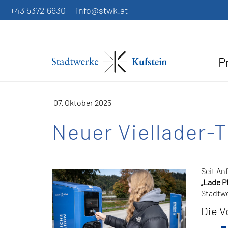
+43 5372 6930
info@stwk.at
P
07. Oktober 2025
Neuer Viellader-T
Seit An
„Lade P
Stadtwe
Die V