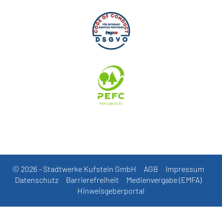
© 2026 - Stadtwerke Kufstein GmbH
AGB
Impressum
Datenschutz
Barrierefreiheit
Medienvergabe (EMFA)
Hinweisgeberportal