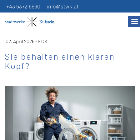
+43 5372 6930
info@stwk.at
Na
02. April 2026 - ECK
Sie behalten einen klaren
Kopf?