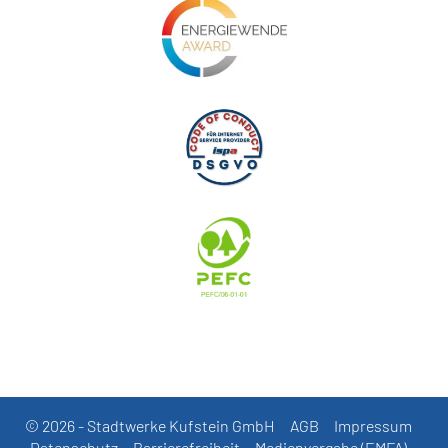
© 2026 - Stadtwerke Kufstein GmbH
AGB
Impressum
Datenschutz
Barrierefreiheit
Medienvergabe (EMFA)