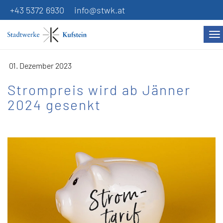
+43 5372 6930
info@stwk.at
Na
01. Dezember 2023
Strompreis wird ab Jänner
2024 gesenkt