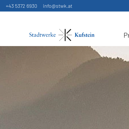
+43 5372 6930
info@stwk.at
P