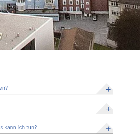
len?
 kann ich tun?