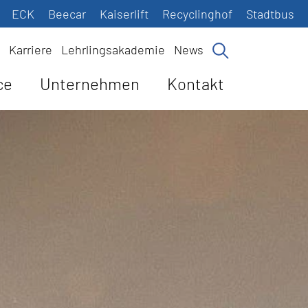
ECK
Beecar
Kaiserlift
Recyclinghof
Stadtbus
Karriere
Lehrlingsakademie
News
ce
Unternehmen
Kontakt